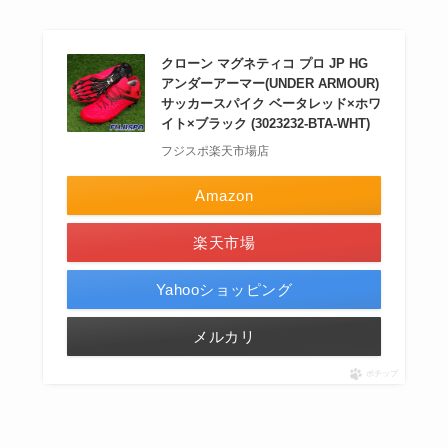
クローン マグネティコ プロ JP HG
アンダーアーマー(UNDER ARMOUR)
サッカースパイク ベータレッド×ホワ
イト×ブラック (3023232-BTA-WHT)
フジスポ楽天市場店
Amazon
楽天市場
Yahooショッピング
メルカリ
ポチップ