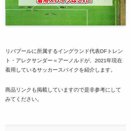
リバプールに所属するイングランド代表DFトレン
ト・アレクサンダー＝アーノルドが、2021年現在
着用しているサッカースパイクを紹介します。
商品リンクも掲載していますので是非参考にして
みてください。