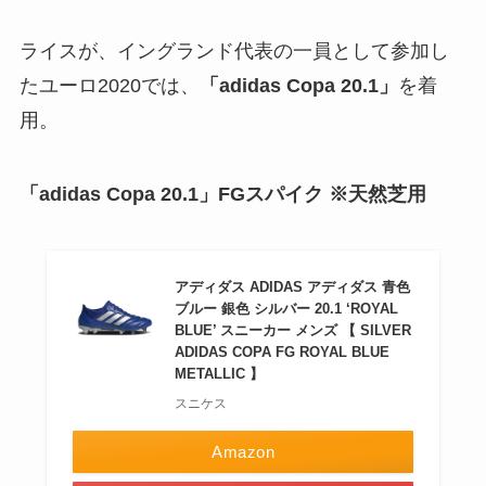
ライスが、イングランド代表の一員として参加し
たユーロ2020では、
「adidas Copa 20.1」
を着
用。
「adidas Copa 20.1」FGスパイク ※天然芝用
アディダス ADIDAS アディダス 青色
ブルー 銀色 シルバー 20.1 ‘ROYAL
BLUE’ スニーカー メンズ 【 SILVER
ADIDAS COPA FG ROYAL BLUE
METALLIC 】
スニケス
Amazon