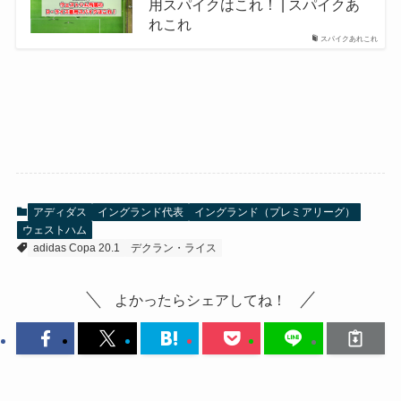
用スパイクはこれ！ | スパイクあ
れこれ
スパイクあれこれ
アディダス
イングランド代表
イングランド（プレミアリーグ）
ウェストハム
adidas Copa 20.1
デクラン・ライス
よかったらシェアしてね！