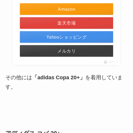
Amazon
楽天市場
Yahooショッピング
メルカリ
ポチップ
その他には
「adidas Copa 20+」
を着用していま
す。