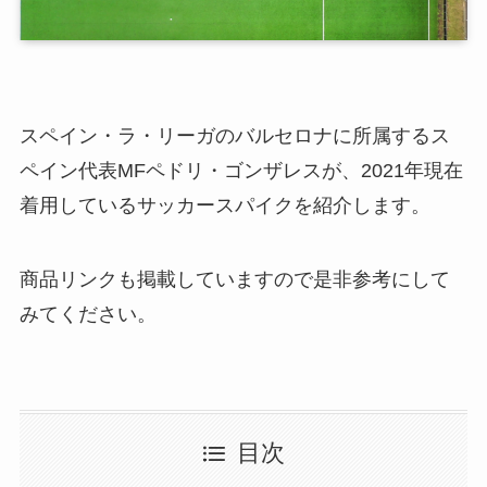
スペイン・ラ・リーガのバルセロナに所属するス
ペイン代表MFペドリ・ゴンザレスが、2021年現在
着用しているサッカースパイクを紹介します。
商品リンクも掲載していますので是非参考にして
みてください。
目次